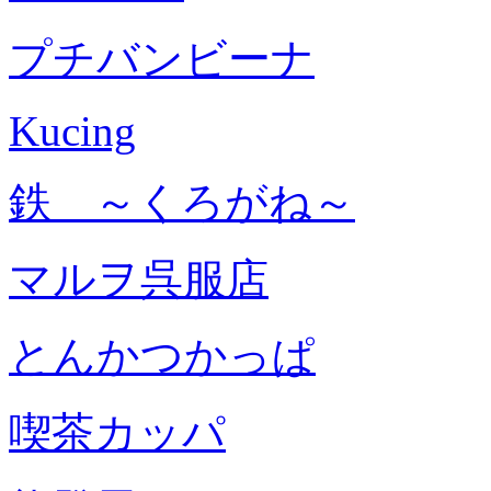
プチバンビーナ
Kucing
鉄 ～くろがね～
マルヲ呉服店
とんかつかっぱ
喫茶カッパ