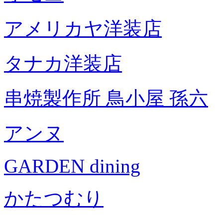
アメリカヤ洋装店
タナカ洋装店
串焼製作所 鳥小屋 孫六
アンヌ
GARDEN dining
かたつむり